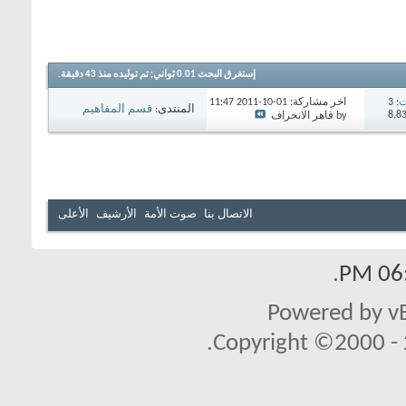
إستغرق البحث
0.01
ثواني; تم توليده منذ 43 دقيقة.
ت
: 3
آخر مشاركة: 01-10-2011
11:47
المنتدى:
قسم المفاهيم
PM
by قاهر الانحراف
السياسية
الاتصال بنا
صوت الأمة
الأرشيف
الأعلى
.
06:
Powered by vB
Copyright ©2000 - 2