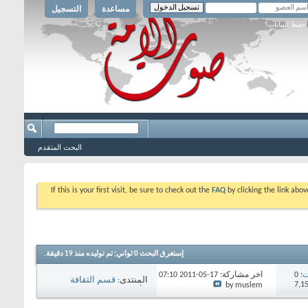
مساعدة
التسجيل
حفظ البيانات؟
البحث المتقدم
If this is your first visit, be sure to check out the
FAQ
by clicking the link abo
إستغرق البحث
0
ثواني; تم توليده منذ 19 دقيقة.
ت
: 0
آخر مشاركة: 17-05-2011
07:10
المنتدى:
قسم الثقافة
AM
by muslem
الأسلامية