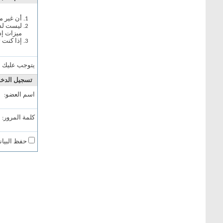
أن غير م
ليست لدي
ميزات إد
إذا كنت 
يتوجب عليك
ا
تسجيل الدخ
اسم العضو:
كلمة المرور:
حفظ البيان