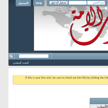
Help
التسجيل
حفظ البيانات؟
البحث المتقدم
If this is your first visit, be sure to check out the
FAQ
by clicking the l
الأسباب: