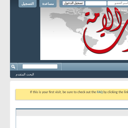
مساعدة
التسجيل
حفظ البيانات؟
البحث المتقدم
If this is your first visit, be sure to check out the
FAQ
by clicking the l