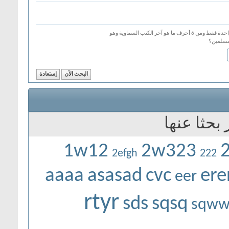
بكلمة واحدة فقط ومن 6 أحرف ما هو آخر الكتب السماوية وهو
مسلمين؟
1w12
2w323
2efgh
222
aaaa
asasad
cvc
ere
eer
rtyr
sds
sqsq
sqww