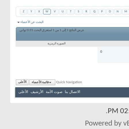
Z
Y
X
W
V
U
T
S
R
Q
P
O
N
M
البحث عن الأعضاء
عرض النتائج 1 إلى 1 من 1
استغرق البحث
0.01
ثواني.
الصورة الرمزية
0
Quick Navigation
قائمة الأعضاء
الأعلى
الاتصال بنا
صوت الأمة
الأرشيف
الأعلى
.
02:
Powered by vB