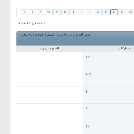
Z
Y
X
W
V
U
T
S
R
Q
P
O
N
M
البحث عن الأعضاء
عرض النتائج 1 إلى 30 من 46
استغرق البحث
0.20
ثواني.
المشاركات
الصورة الرمزية
19
431
1
6
17