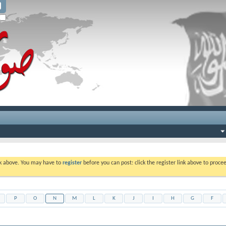
ink above. You may have to
register
before you can post: click the register link above to proc
P
O
N
M
L
K
J
I
H
G
F