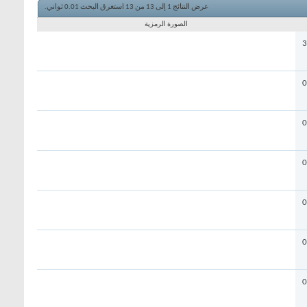
عرض النتائج 1 إلى 13 من 13
استغرق البحث
0.01
ثواني.
الصورة الرمزية
3
0
0
0
0
0
0