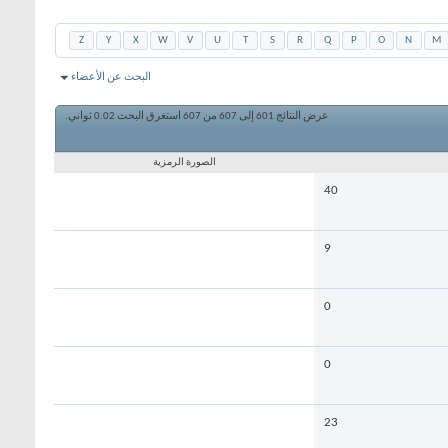
Z
Y
X
W
V
U
T
S
R
Q
P
O
N
M
البحث عن الأعضاء
عرض النتائج 601 إلى 607 من 607
استغرق البحث
0.02
ثواني.
الصورة الرمزية
40
9
0
0
23