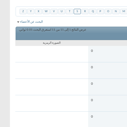
Z
Y
X
W
V
U
T
S
R
Q
P
O
N
M
البحث عن الأعضاء
عرض النتائج 1 إلى 11 من 11
استغرق البحث
0.01
ثواني.
الصورة الرمزية
0
0
0
0
0