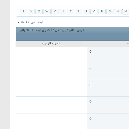
Z
Y
X
W
V
U
T
S
R
Q
P
O
N
M
البحث عن الأعضاء
عرض النتائج 1 إلى 6 من 6
استغرق البحث
0.01
ثواني.
ت
الصورة الرمزية
0
0
0
0
0