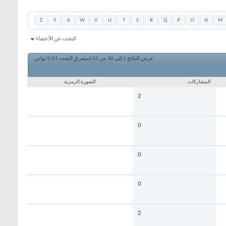
Z
Y
X
W
V
U
T
S
R
Q
P
O
N
M
البحث عن الأعضاء
عرض النتائج 1 إلى 30 من 52
استغرق البحث
0.01
ثواني.
المشاركات
الصورة الرمزية
2
0
0
0
2