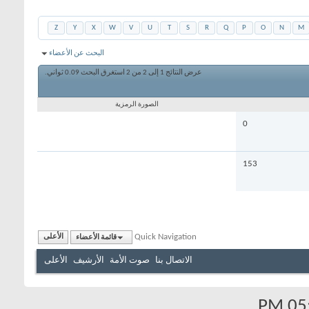
Z
Y
X
W
V
U
T
S
R
Q
P
O
N
M
البحث عن الأعضاء
عرض النتائج 1 إلى 2 من 2
استغرق البحث
0.09
ثواني.
الصورة الرمزية
0
153
Quick Navigation
قائمة الأعضاء
الأعلى
الاتصال بنا
صوت الأمة
الأرشيف
الأعلى
.
05: