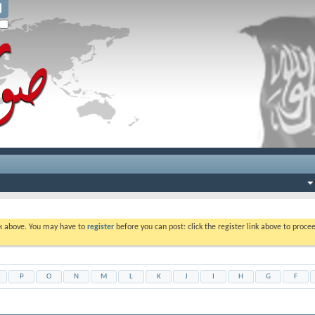
ink above. You may have to
register
before you can post: click the register link above to proc
P
O
N
M
L
K
J
I
H
G
F