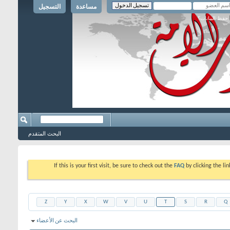
مساعدة
التسجيل
حفظ البيانات؟
البحث المتقدم
If this is your first visit, be sure to check out the
FAQ
by clicking the l
Z
Y
X
W
V
U
T
S
R
Q
البحث عن الأعضاء