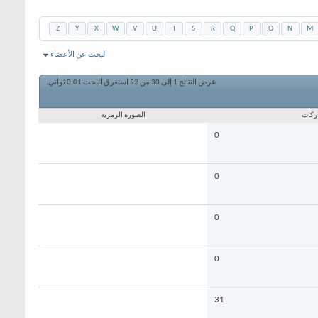
Z
Y
X
W
V
U
T
S
R
Q
P
O
N
M
البحث عن الأعضاء
عرض النتائج 1 إلى 30 من 52
استغرق البحث
0.01
ثواني.
ركات
الصورة الرمزية
0
0
0
0
31