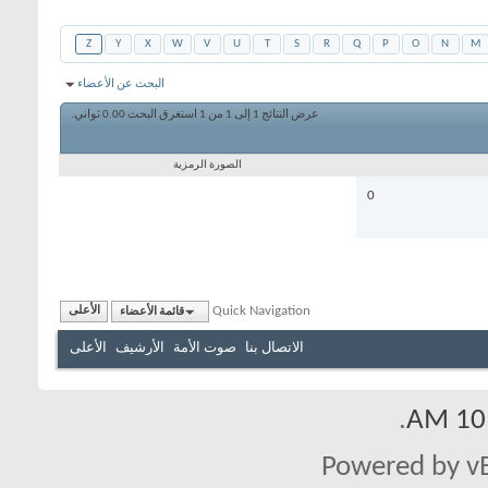
Z
Y
X
W
V
U
T
S
R
Q
P
O
N
M
البحث عن الأعضاء
عرض النتائج 1 إلى 1 من 1
استغرق البحث
0.00
ثواني.
الصورة الرمزية
0
Quick Navigation
قائمة الأعضاء
الأعلى
الاتصال بنا
صوت الأمة
الأرشيف
الأعلى
.
10:
Powered by vB