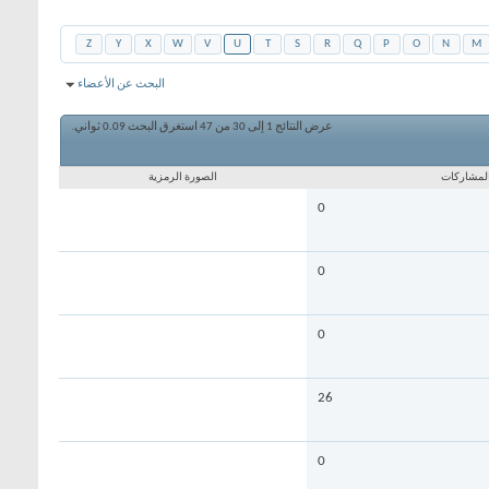
Z
Y
X
W
V
U
T
S
R
Q
P
O
N
M
البحث عن الأعضاء
عرض النتائج 1 إلى 30 من 47
استغرق البحث
0.09
ثواني.
لمشاركات
الصورة الرمزية
0
0
0
26
0