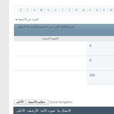
Z
Y
X
W
V
U
T
S
R
Q
P
O
N
M
البحث عن الأعضاء
عرض النتائج 1 إلى 3 من 3
استغرق البحث
0.00
ثواني.
الصورة الرمزية
0
0
322
Quick Navigation
قائمة الأعضاء
الأعلى
الاتصال بنا
صوت الأمة
الأرشيف
الأعلى