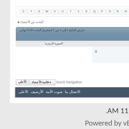
Z
Y
X
W
V
U
T
S
R
Q
P
O
N
M
البحث عن الأعضاء
عرض النتائج 1 إلى 1 من 1
استغرق البحث
0.00
ثواني.
الصورة الرمزية
0
Quick Navigation
قائمة الأعضاء
الأعلى
الاتصال بنا
صوت الأمة
الأرشيف
الأعلى
.
11:
Powered by vB