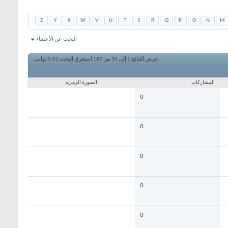
Z
Y
X
W
V
U
T
S
R
Q
P
O
N
M
البحث عن الأعضاء
عرض النتائج 1 إلى 30 من 187
استغرق البحث
0.01
ثواني.
المشاركات
الصورة الرمزية
0
0
0
0
0