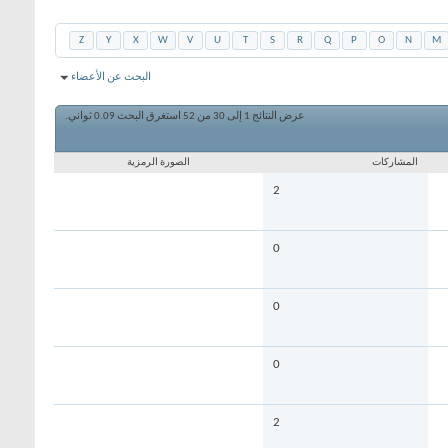
Z
Y
X
W
V
U
T
S
R
Q
P
O
N
M
البحث عن الأعضاء
عرض النتائج 1 إلى 30 من 52
استغرق البحث
0.09
ثواني.
المشاركات
الصورة الرمزية
2
0
0
0
2