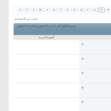
Z
Y
X
W
V
U
T
S
R
Q
P
O
N
M
البحث عن الأعضاء
عرض النتائج 1 إلى 13 من 13
استغرق البحث
0.01
ثواني.
الصورة الرمزية
3
0
0
0
0