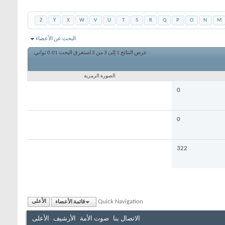
Z
Y
X
W
V
U
T
S
R
Q
P
O
N
M
البحث عن الأعضاء
عرض النتائج 1 إلى 3 من 3
استغرق البحث
0.01
ثواني.
الصورة الرمزية
0
0
322
Quick Navigation
قائمة الأعضاء
الأعلى
الاتصال بنا
صوت الأمة
الأرشيف
الأعلى