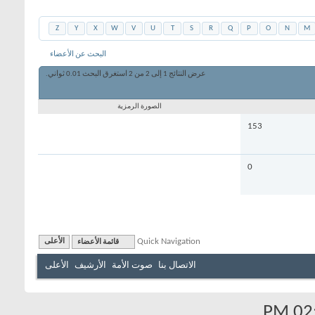
Z
Y
X
W
V
U
T
S
R
Q
P
O
N
M
البحث عن الأعضاء
عرض النتائج 1 إلى 2 من 2
استغرق البحث
0.01
ثواني.
الصورة الرمزية
153
0
Quick Navigation
قائمة الأعضاء
الأعلى
الاتصال بنا
صوت الأمة
الأرشيف
الأعلى
.
02: