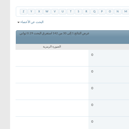
Z
Y
X
W
V
U
T
S
R
Q
P
O
N
M
البحث عن الأعضاء
عرض النتائج 1 إلى 30 من 142
استغرق البحث
0.29
ثواني.
الصورة الرمزية
0
0
0
0
0