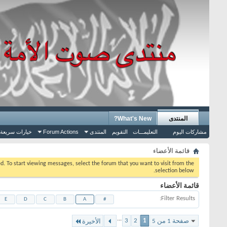
المنتدى
What's New?
مشاركات اليوم
التعليمـــات
التقويم
المنتدى
Forum Actions
خيارات سريعة
قائمة الأعضاء
eed. To start viewing messages, select the forum that you want to visit from the
selection below.
قائمة الأعضاء
Filter Results
E
D
C
B
A
#
...
3
2
1
صفحة 1 من 5
الأخيرة