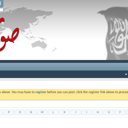
ink above. You may have to
register
before you can post: click the register link above to proc
P
O
N
M
L
K
J
I
H
G
F