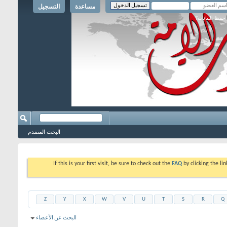
مساعدة
التسجيل
حفظ البيانات؟
البحث المتقدم
If this is your first visit, be sure to check out the
FAQ
by clicking the l
Z
Y
X
W
V
U
T
S
R
Q
البحث عن الأعضاء