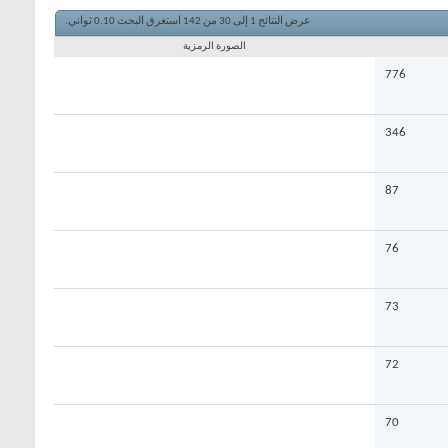
عرض النتائج 1 إلى 30 من 142
استغرق البحث
0.10
ثواني.
الصورة الرمزية
776
346
87
76
73
72
70