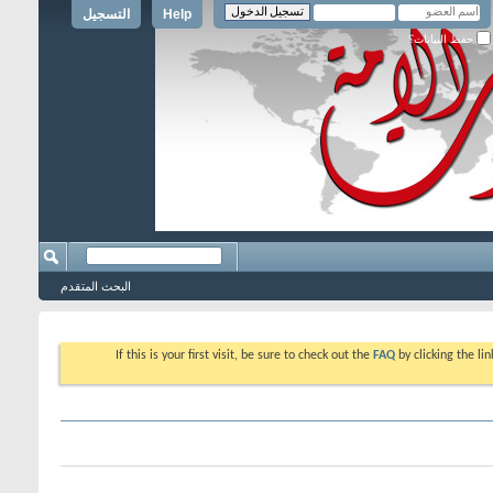
Help
التسجيل
حفظ البيانات؟
البحث المتقدم
If this is your first visit, be sure to check out the
FAQ
by clicking the l