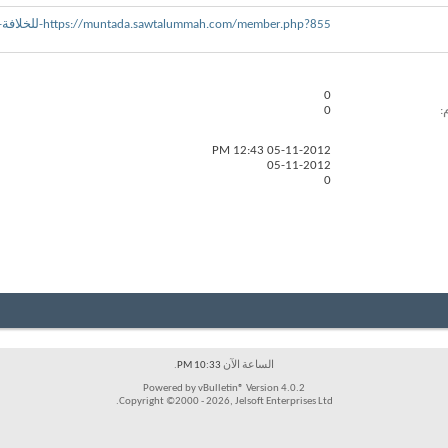
https://muntada.sawtalummah.com/member.php?855-للخلافة-قادمون&s=10daa4c15df8c68af842c5ba3df36e86
0
0
12:43 PM
05-11-2012
05-11-2012
0
الساعة الآن
10:33 PM
.
Powered by vBulletin® Version 4.0.2
Copyright ©2000 - 2026, Jelsoft Enterprises Ltd.