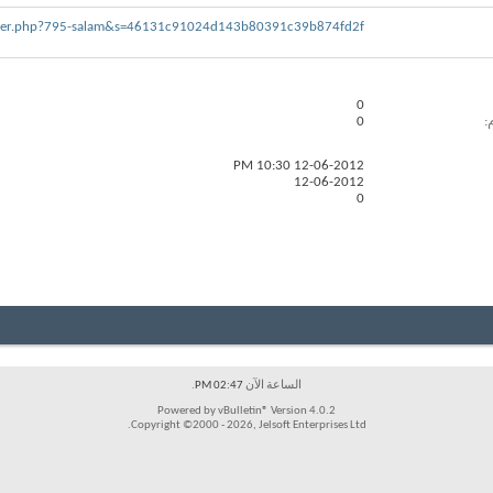
ber.php?795-salam&s=46131c91024d143b80391c39b874fd2f
0
0
10:30 PM
12-06-2012
12-06-2012
0
الساعة الآن
02:47 PM
.
Powered by vBulletin® Version 4.0.2
Copyright ©2000 - 2026, Jelsoft Enterprises Ltd.