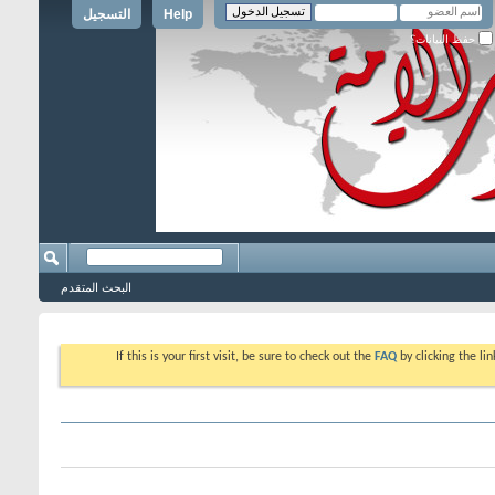
Help
التسجيل
حفظ البيانات؟
البحث المتقدم
If this is your first visit, be sure to check out the
FAQ
by clicking the l