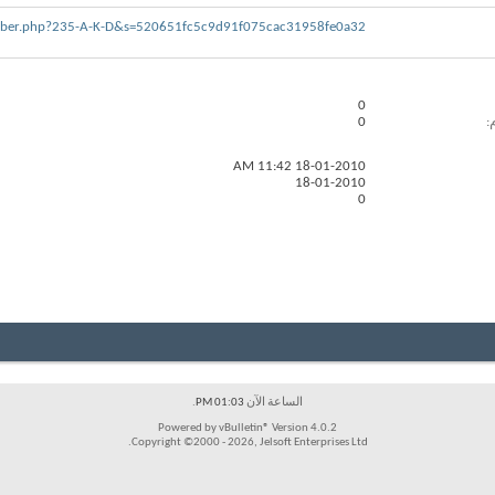
mber.php?235-A-K-D&s=520651fc5c9d91f075cac31958fe0a32
0
0
11:42 AM
18-01-2010
18-01-2010
0
الساعة الآن
01:03 PM
.
Powered by vBulletin® Version 4.0.2
Copyright ©2000 - 2026, Jelsoft Enterprises Ltd.