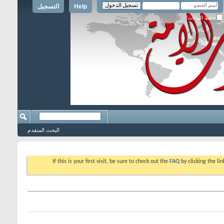
Help
التسجيل
حفظ البيانات؟
البحث المتقدم
If this is your first visit, be sure to check out the
FAQ
by clicking the l