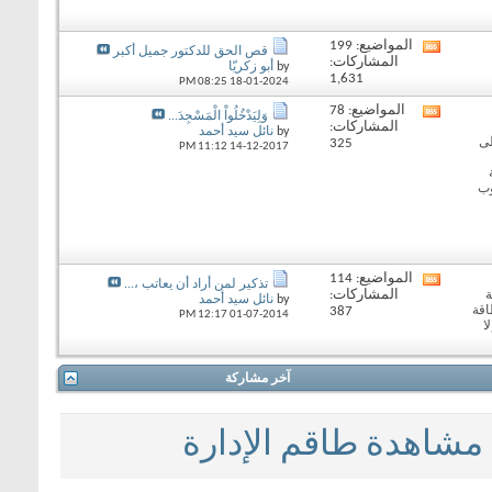
المواضيع: 199
View
قص الحق للدكتور جميل أكبر
المشاركات:
this
by
أبو زكريّا
1,631
forum's
08:25 PM
18-01-2024
RSS
المواضيع: 78
View
feed
وَلِيَدْخُلُواْ الْمَسْجِدَ...
المشاركات:
this
by
نائل سيد أحمد
لى
325
forum's
11:12 PM
14-12-2017
RSS
feed
وب
المواضيع: 114
View
تذكير لمن أراد أن يعاتب ،...
المشاركات:
ة
this
by
نائل سيد أحمد
اقة
387
forum's
12:17 PM
01-07-2014
ا
RSS
feed
آخر مشاركة
مشاهدة طاقم الإدارة