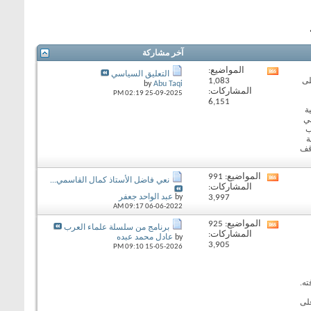
آخر مشاركة
المواضيع:
View
التعليق السياسي
1,083
لى
this
by
Abu Taqi
المشاركات:
forum's
02:19 PM
25-09-2025
6,151
RSS
ة
feed
في
ب
ة
قف
المواضيع: 991
View
نعي فاضل الأستاذ كمال القاسمي...
المشاركات:
this
3,997
by
عبد الواحد جعفر
forum's
09:17 AM
06-06-2022
RSS
feed
المواضيع: 925
View
برنامج من سلسلة علماء العرب
المشاركات:
this
by
عادل محمد عبده
3,905
forum's
09:10 PM
15-05-2026
RSS
feed
ته.
لى