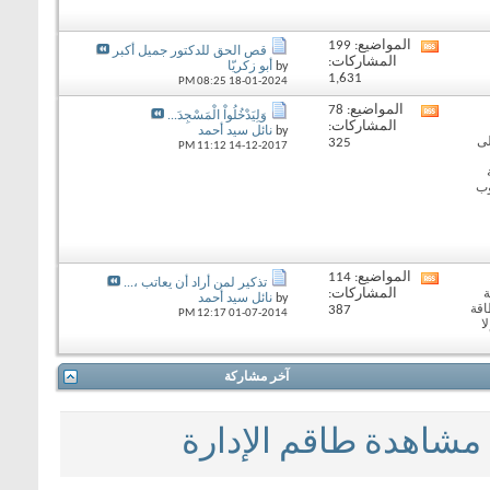
المواضيع: 199
View
قص الحق للدكتور جميل أكبر
المشاركات:
this
by
أبو زكريّا
1,631
forum's
08:25 PM
18-01-2024
RSS
المواضيع: 78
View
feed
وَلِيَدْخُلُواْ الْمَسْجِدَ...
المشاركات:
this
by
نائل سيد أحمد
لى
325
forum's
11:12 PM
14-12-2017
RSS
feed
وب
المواضيع: 114
View
تذكير لمن أراد أن يعاتب ،...
المشاركات:
ة
this
by
نائل سيد أحمد
اقة
387
forum's
12:17 PM
01-07-2014
ا
RSS
feed
آخر مشاركة
مشاهدة طاقم الإدارة