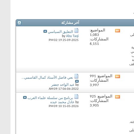
آخر مشاركة
المواضيع:
View
التعليق السياسي
1,083
لى
this
by
Abu Taqi
المشاركات:
forum's
02:19 PM
25-09-2025
6,151
RSS
ة
feed
في
ب
ة
قف
المواضيع: 991
View
نعي فاضل الأستاذ كمال القاسمي...
المشاركات:
this
3,997
by
عبد الواحد جعفر
forum's
09:17 AM
06-06-2022
RSS
feed
المواضيع: 925
View
برنامج من سلسلة علماء العرب
المشاركات:
this
by
عادل محمد عبده
3,905
forum's
09:10 PM
15-05-2026
RSS
feed
ته.
لى