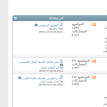
آخر مشاركة
المواضيع:
View
التعليق السياسي
1,083
لى
this
by
Abu Taqi
المشاركات:
forum's
02:19 PM
25-09-2025
6,151
RSS
ة
feed
في
ب
ة
قف
المواضيع: 991
View
نعي فاضل الأستاذ كمال القاسمي...
المشاركات:
this
3,997
by
عبد الواحد جعفر
forum's
09:17 AM
06-06-2022
RSS
feed
المواضيع: 925
View
برنامج من سلسلة علماء العرب
المشاركات:
this
by
عادل محمد عبده
3,905
forum's
09:10 PM
15-05-2026
RSS
feed
ته.
لى