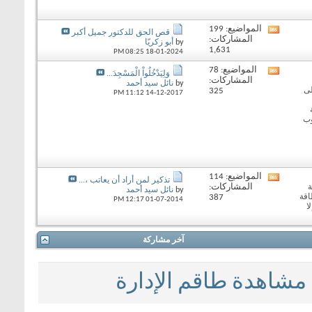
المواضيع: 199
View
قص الحق للدكتور جميل أكبر
المشاركات:
this
by
أبو زكريّا
1,631
forum's
08:25 PM
18-01-2024
RSS
المواضيع: 78
View
feed
وَلِيَدْخُلُواْ الْمَسْجِدَ...
المشاركات:
this
by
نائل سيد أحمد
لى
325
forum's
11:12 PM
14-12-2017
RSS
feed
وب
المواضيع: 114
View
تذكير لمن أراد أن يعاتب ،...
المشاركات:
ة
this
by
نائل سيد أحمد
اقة
387
forum's
12:17 PM
01-07-2014
ا
RSS
feed
آخر مشاركة
مشاهدة طاقم الإدارة