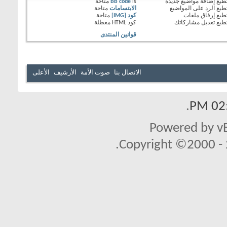
طيع
إضافة مواضيع جديدة
is
BB code
متاحة
طيع
الرد على المواضيع
الابتسامات
متاحة
طيع
إرفاق ملفات
كود [IMG]
متاحة
طيع
تعديل مشاركاتك
كود HTML
معطلة
قوانين المنتدى
الاتصال بنا
صوت الأمة
الأرشيف
الأعلى
.
02:
Powered by vB
Copyright ©2000 - 2