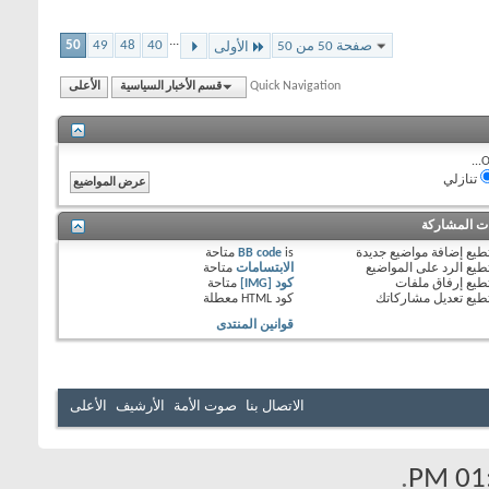
...
50
49
48
40
صفحة 50 من 50
الأولى
Quick Navigation
قسم الأخبار السياسية
الأعلى
O
تنازلي
ات المشاركة
طيع
إضافة مواضيع جديدة
is
BB code
متاحة
طيع
الرد على المواضيع
الابتسامات
متاحة
طيع
إرفاق ملفات
كود [IMG]
متاحة
طيع
تعديل مشاركاتك
كود HTML
معطلة
قوانين المنتدى
الاتصال بنا
صوت الأمة
الأرشيف
الأعلى
.
01: