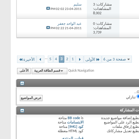
مشاركات:
3
سليم
المشاهدات:
02:02 PM
23-04-2011
8,002
مشاركات:
0
عبد الواحد جعفر
المشاهدات:
02:22 PM
21-04-2011
3,739
...
5
4
3
2
1
صفحة 3 من 6
الأولى
الأخيرة
Quick Navigation
قسم الطاقة العربية
الأعلى
O
تنازلي
ات المشاركة
طيع
إضافة مواضيع جديدة
is
BB code
متاحة
طيع
الرد على المواضيع
الابتسامات
متاحة
طيع
إرفاق ملفات
كود [IMG]
متاحة
طيع
تعديل مشاركاتك
كود HTML
معطلة
قوانين المنتدى