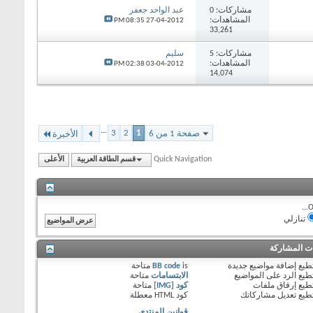
مشاركات:
0
عبد الواحد جعفر
المشاهدات:
08:35 PM
27-04-2012
33,261
مشاركات:
5
سليم
المشاهدات:
02:38 PM
03-04-2012
14,074
...
3
2
1
صفحة 1 من 6
الأخيرة
Quick Navigation
قسم الطاقة العربية
الأعلى
O
تنازلي
ات المشاركة
طيع
إضافة مواضيع جديدة
is
BB code
متاحة
طيع
الرد على المواضيع
الابتسامات
متاحة
طيع
إرفاق ملفات
كود [IMG]
متاحة
طيع
تعديل مشاركاتك
كود HTML
معطلة
قوانين المنتدى