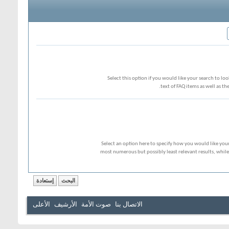
Select this option if you would like your search to loo
text of FAQ items as well as thei
Select an option here to specify how you would like your
most numerous but possibly least relevant results, while
الاتصال بنا
صوت الأمة
الأرشيف
الأعلى